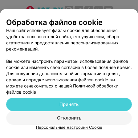
О проекте
Новости проекта
Размещение рекламы
Обработка файлов cookie
Медицинский маркетинг
Публичный договор
Наш сайт использует файлы cookie для обеспечения
удобства пользователей сайта, его улучшения, сбора
Пользовательское соглашение
Способы оплаты
статистики и предоставления персонализированных
Вакансии
Партнеры
рекомендаций.
Написать руководителю 103.by
Вы можете настроить параметры использования файлов
Написать в поддержку
cookie или изменить свое согласие в более позднее время.
Персональные настройки cookie
Для получения дополнительной информации о целях,
сроках и порядке использования файлов cookie вы
Обработка персональных данных
можете ознакомиться с нашей
Политикой обработки
файлов cookie
Принять
Отклонить
ВЫ ВЛАДЕЛЕЦ?
© 2026 ООО «Артокс Лаб», УНП 191700409
| 220012, Республика Беларусь,
Персональные настройки Cookie
г. Минск, улица Толбухина, 2, пом. 16 | help@103.by