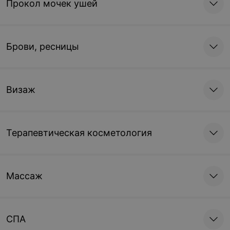
Прокол мочек ушей
Стрижка челки
Брови, ресницы
Цена по запросу
Визаж
Женская прическа
Вечерняя прическа
Терапевтическая косметология
Цена по запросу
Свадебная прическа
Массаж
Цена по запросу
СПА
Локоны