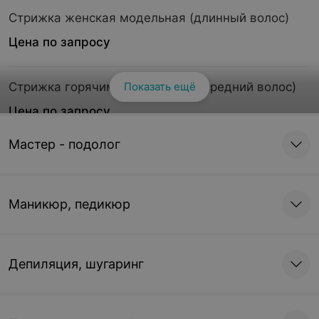
Стрижка женская модельная (длинный волос)
Цена по запросу
Стрижка горячими ножницами (средний волос)
Показать ещё
Цена по запросу
Мастер - подолог
Стрижка горячими ножницами (длинный волос)
Цена по запросу
Маникюр, педикюр
Стрижка кончиков
Цена по запросу
Депиляция, шугаринг
Стрижка одним срезом (подравнивание)
Цена по запросу