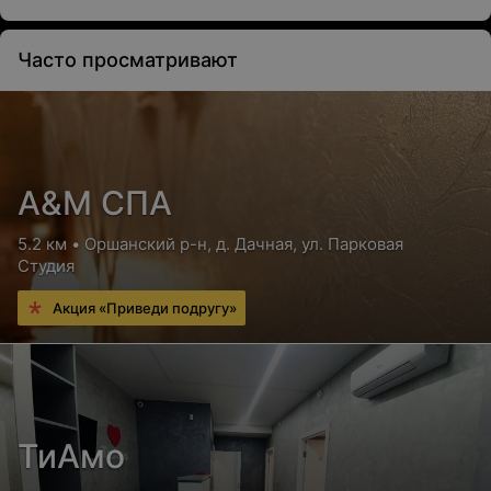
Цена по запросу
Часто просматривают
Пробная прическа
Цена по запросу
А&М СПА
Укладка волос феном на брашинг (утюжком)
5.2 км • Оршанский р-н, д. Дачная, ул. Парковая
Студия
Укладка (короткий волос)
с использованием стайлингов
Акция «Приведи подругу»
Цена по запросу
Укладка (средний волос)
с использованием стайлингов
ТиАмо
Цена по запросу