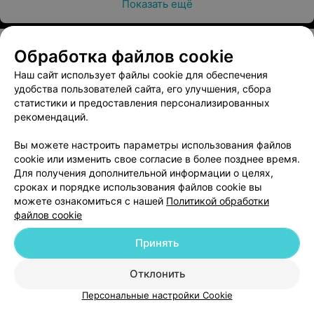
Показать ещё
Обработка файлов cookie
Наш сайт использует файлы cookie для обеспечения
О проекте
Новости проекта
Размещение рекламы
удобства пользователей сайта, его улучшения, сбора
Медицинский маркетинг
Публичный договор
статистики и предоставления персонализированных
рекомендаций.
Пользовательское соглашение
Способы оплаты
Вакансии
Партнеры
Вы можете настроить параметры использования файлов
Написать руководителю 103.by
cookie или изменить свое согласие в более позднее время.
Для получения дополнительной информации о целях,
Написать в поддержку
сроках и порядке использования файлов cookie вы
Персональные настройки cookie
можете ознакомиться с нашей
Политикой обработки
файлов cookie
Обработка персональных данных
Принять
Отклонить
ВЫ ВЛАДЕЛЕЦ?
Персональные настройки Cookie
© 2026 ООО «Артокс Лаб», УНП 191700409
| 220012, Республика Беларусь,