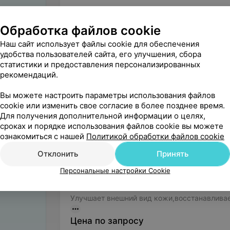
Шоколадное обертывание
Обработка файлов cookie
Обладает увлажняющим,питательным и реге
Наш сайт использует файлы cookie для обеспечения
ей гла
удобства пользователей сайта, его улучшения, сбора
Цена по запросу
статистики и предоставления персонализированных
рекомендаций.
Грязево-водорослевое обертывание
Вы можете настроить параметры использования файлов
Саморазогревающийся состав с мощным а
cookie или изменить свое согласие в более позднее время.
Цена по запросу
Для получения дополнительной информации о целях,
сроках и порядке использования файлов cookie вы можете
ознакомиться с нашей
Политикой обработки файлов cookie
Грязевое обертывание
Отклонить
Принять
Цена по запросу
Персональные настройки Cookie
Виноградное обертывание
Улучшает внешний вид кожи,восстанавливает
Цена по запросу