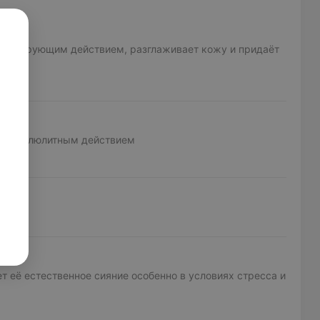
нерирующим действием, разглаживает кожу и придаёт
нтицеллюлитным действием
 её естественное сияние особенно в условиях стресса и