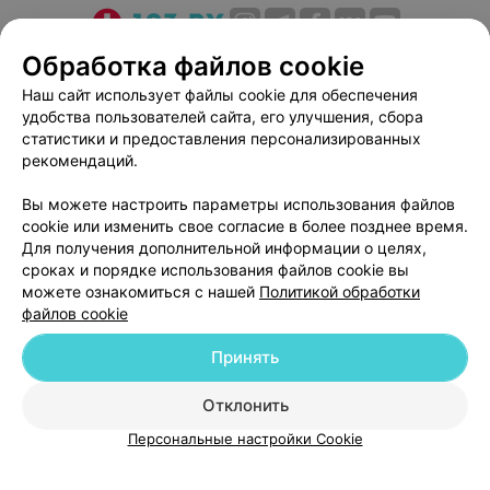
Мужской эстетический педикюр
(комбинированный + доп. уход)
О проекте
Новости проекта
Размещение рекламы
Обработка файлов cookie
Цена по запросу
Медицинский маркетинг
Публичный договор
Наш сайт использует файлы cookie для обеспечения
удобства пользователей сайта, его улучшения, сбора
Пользовательское соглашение
Способы оплаты
Обработка стоп
статистики и предоставления персонализированных
Вакансии
Партнеры
рекомендаций.
Цена по запросу
Написать руководителю 103.by
Вы можете настроить параметры использования файлов
Написать в поддержку
cookie или изменить свое согласие в более позднее время.
Персональные настройки cookie
Обработка пальцев на ногах
Для получения дополнительной информации о целях,
сроках и порядке использования файлов cookie вы
Обработка персональных данных
Цена по запросу
можете ознакомиться с нашей
Политикой обработки
файлов cookie
Принять
Комплексы
Отклонить
ВЫ ВЛАДЕЛЕЦ?
© 2026 ООО «Артокс Лаб», УНП 191700409
| 220012, Республика Беларусь,
Покрытие маникюр (выравнивание ногтевой
Персональные настройки Cookie
г. Минск, улица Толбухина, 2, пом. 16 | help@103.by
пластины + комбинированный маникюр +
долговременное покрытие гель-лаком)
Служба поддержки
+375 291212755