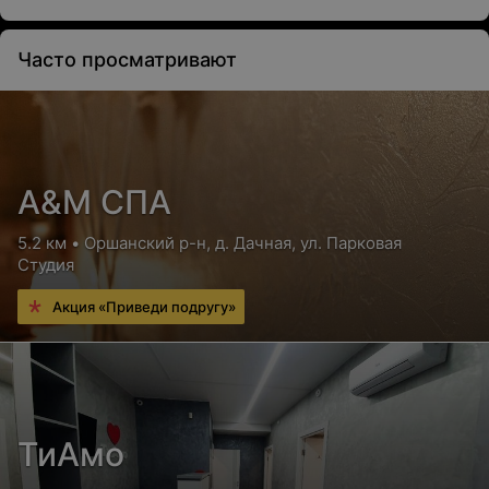
Педикюр
Часто просматривают
Классический педикюр
Цена по запросу
А&М СПА
Аппаратный педикюр
5.2 км • Оршанский р-н, д. Дачная, ул. Парковая
Цена по запросу
Студия
Акция «Приведи подругу»
Комбинированный педикюр
Цена по запросу
СПА-педикюр (CUCCIO)
ТиАмо
Цена по запросу