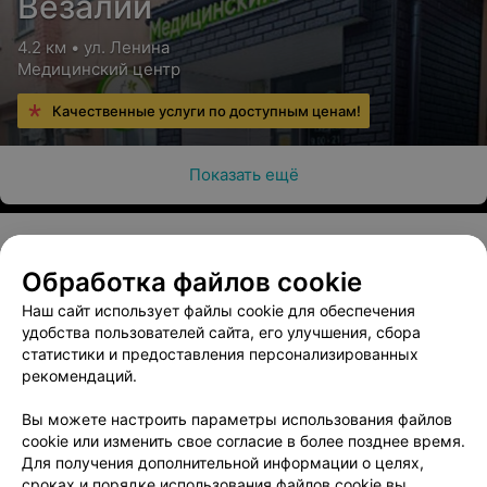
Везалий
4.2 км • ул. Ленина
Медицинский центр
Качественные услуги по доступным ценам!
Показать ещё
Обработка файлов cookie
О проекте
Новости проекта
Размещение рекламы
Наш сайт использует файлы cookie для обеспечения
Медицинский маркетинг
Публичный договор
удобства пользователей сайта, его улучшения, сбора
Пользовательское соглашение
Способы оплаты
статистики и предоставления персонализированных
рекомендаций.
Вакансии
Партнеры
Написать руководителю 103.by
Вы можете настроить параметры использования файлов
cookie или изменить свое согласие в более позднее время.
Написать в поддержку
Для получения дополнительной информации о целях,
Персональные настройки cookie
сроках и порядке использования файлов cookie вы