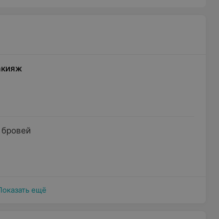
акияж
 бровей
Показать ещё