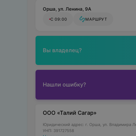
Орша, ул. Ленина, 9А
С 09:00
МАРШРУТ
Вы владелец?
Нашли ошибку?
ООО «Талий Сагар»
Юридический адрес: г. Орша, ул. Владимира Л
УНП: 391727558