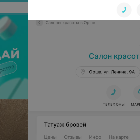
Поиск по сайту
Салоны красоты в Орше
Салон красот
Орша, ул. Ленина, 9А
ТЕЛЕФОНЫ
МАР
Татуаж бровей
Цены
Отзывы
Инфо
На карте