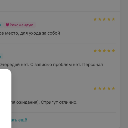
н
Рекомендую
е место, для ухода за собой
н
Очередей нет. С записью проблем нет. Персонал 
н
ван для ожидания). Стригут отлично.
Показать ещё