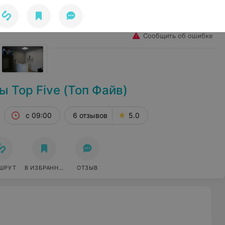
Избранное
Войти
Сообщить об ошибке
ы Top Five (Топ Файв)
с 09:00
6 отзывов
5.0
ШРУТ
В ИЗБРАННОЕ
ОТЗЫВ