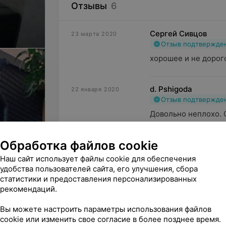
Отзывы
6
Сергей Сивцов
23 марта 2020
Отзыв подтвержде
хорошее и не дорого
d. Pshigoda
22 января 2020
Отзыв подтвержде
Довольно неплохо. 
приятный.
Обработка файлов cookie
Виталий Иштулкин
6 ноября 2019
Наш сайт использует файлы cookie для обеспечения
Отзыв подтвержде
удобства пользователей сайта, его улучшения, сбора
статистики и предоставления персонализированных
Есть телевизор и ди
рекомендаций.
Вы можете настроить параметры использования файлов
cookie или изменить свое согласие в более позднее время.